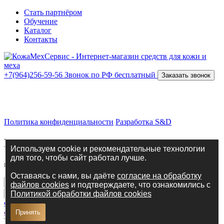
Стать партнёром
Обучение
Каталог
Контакты
+7(964)256-59-56
Звонок по РФ бесплатный
Заказать звонок
ИП Костров Никита Анатольевич
ИНН 434587988268
ОГРНИП 316435000072872
Политика конфиденциальности
Разработка S&D
Введите свои данные
Используем cookie и рекомендательные технологии
для того, чтобы сайт работал лучше.
и наш менеджер с вами свяжется в ближайшее время!
Оставаясь с нами, вы даёте
согласие на обработку
файлов cookies
и подтверждаете, что ознакомились с
Я соглашаюсь с
политикой
Политикой обработки файлов cookies
обработки персональных данных
и даю
Согласие на
обработку персональных данных
Принять
Отправить