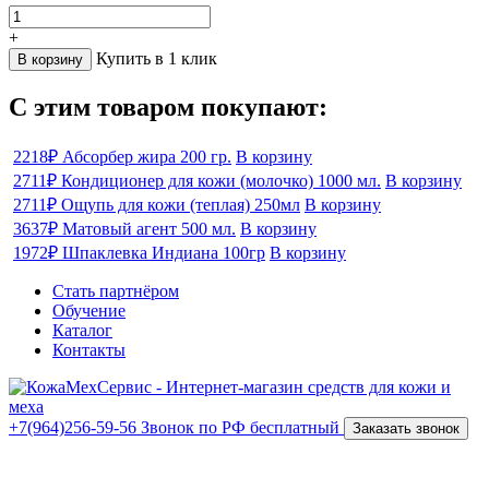
+
Купить в 1 клик
В корзину
С этим товаром покупают:
2218₽
Абсорбер жира 200 гр.
В корзину
2711₽
Кондиционер для кожи (молочко) 1000 мл.
В корзину
2711₽
Ощупь для кожи (теплая) 250мл
В корзину
3637₽
Матовый агент 500 мл.
В корзину
1972₽
Шпаклевка Индиана 100гр
В корзину
Стать партнёром
Обучение
Каталог
Контакты
+7(964)256-59-56
Звонок по РФ бесплатный
Заказать звонок
ИП Костров Никита Анатольевич
ИНН 434587988268