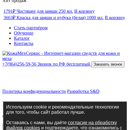
Хит продаж
1791₽
Чистящее для замши 250 мл.
В корзину
3663₽
Краска для замши и нубука (белая) 1000 мл.
В корзину
Стать партнёром
Обучение
Каталог
Контакты
+7(964)256-59-56
Звонок по РФ бесплатный
Заказать звонок
ИП Костров Никита Анатольевич
ИНН 434587988268
ОГРНИП 316435000072872
Политика конфиденциальности
Разработка S&D
Введите свои данные
Используем cookie и рекомендательные технологии
для того, чтобы сайт работал лучше.
и наш менеджер с вами свяжется в ближайшее время!
Оставаясь с нами, вы даёте
согласие на обработку
файлов cookies
и подтверждаете, что ознакомились с