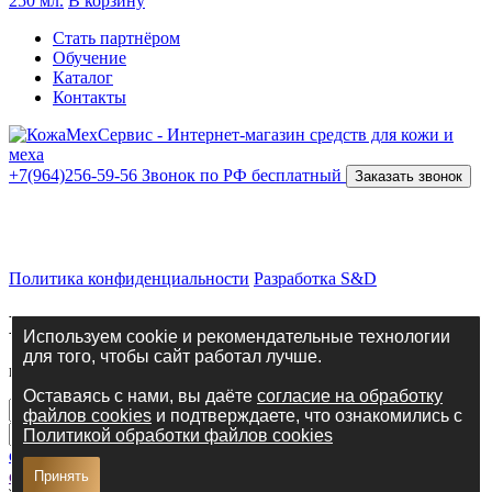
250 мл.
В корзину
Стать партнёром
Обучение
Каталог
Контакты
+7(964)256-59-56
Звонок по РФ бесплатный
Заказать звонок
ИП Костров Никита Анатольевич
ИНН 434587988268
ОГРНИП 316435000072872
Политика конфиденциальности
Разработка S&D
Введите свои данные
Используем cookie и рекомендательные технологии
для того, чтобы сайт работал лучше.
и наш менеджер с вами свяжется в ближайшее время!
Оставаясь с нами, вы даёте
согласие на обработку
файлов cookies
и подтверждаете, что ознакомились с
Я соглашаюсь с
политикой
Политикой обработки файлов cookies
обработки персональных данных
и даю
Согласие на
обработку персональных данных
Принять
Отправить