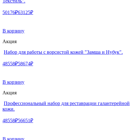
Текстиль".
50176₽
63125₽
В корзину
Акция
Набор для работы с ворсистой кожей "Замша и Нубук".
48558₽
58674₽
В корзину
Акция
Профессиональный набор для реставрации галантерейной
кожи.
48558₽
56651₽
В корзину